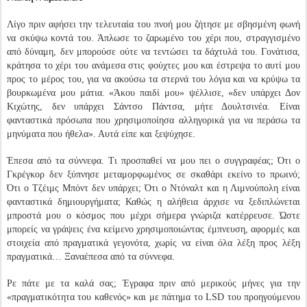
Λίγο πριν αφήσει την τελευταία του πνοή μου ζήτησε με σβησμένη φωνή
να σκύψω κοντά του. Άπλωσε το ζαρωμένο του χέρι που, στραγγισμένο
από δύναμη, δεν μπορούσε ούτε να τεντώσει τα δάχτυλά του. Γονάτισα,
κράτησα το χέρι του ανάμεσα στις φούχτες μου και έστρεψα το αυτί μου
προς το μέρος του, για να ακούσω τα στερνά του λόγια και να κρύψω τα
βουρκωμένα μου μάτια. «Άκου παιδί μου» ψέλλισε, «δεν υπάρχει Δον
Κιχώτης, δεν υπάρχει Σάντσο Πάντσα, μήτε Δουλτσινέα. Είναι
φανταστικά πρόσωπα που χρησιμοποίησα αλληγορικά για να περάσω τα
μηνύματα που ήθελα». Αυτά είπε και ξεψύχησε.
Έπεσα από τα σύννεφα. Τι προσπαθεί να μου πει ο συγγραφέας; Ότι ο
Γκρέγκορ δεν ξύπνησε μεταμορφωμένος σε σκαθάρι εκείνο το πρωινό;
Ότι ο Τζέιμς Μπόντ δεν υπάρχει; Ότι ο Ντόναλτ και η Λιμνούπολη είναι
φανταστικά δημιουργήματα; Καθώς η αλήθεια άρχισε να ξεδιπλώνεται
μπροστά μου ο κόσμος που μέχρι σήμερα γνώριζα κατέρρευσε. Ώστε
μπορείς να γράψεις ένα κείμενο χρησιμοποιώντας έμπνευση, αφορμές και
στοιχεία από πραγματικά γεγονότα, χωρίς να είναι όλα λέξη προς λέξη
πραγματικά… Ξαναέπεσα από τα σύννεφα.
Ρε πάτε με τα καλά σας; Έγραφα πριν από μερικούς μήνες για την
«πραγματικότητα του καθενός» και με πάτημα το
LSD
του προηγούμενου