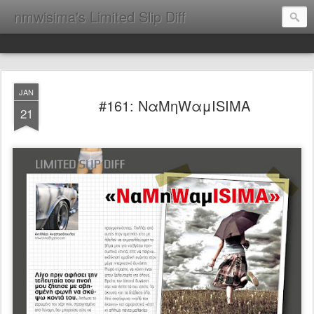
nmwisima's Limited Slip Diff
JAN
#161: ΝαΜηWαμISIMA
21