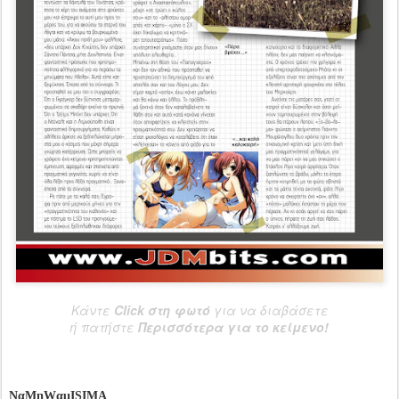
Κάντε
Click στη φωτό
για να διαβάσετε
ή πατήστε
Περισσότερα για το κείμενο!
ΝαΜηWαμISIMA