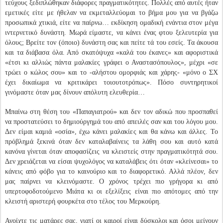
τεύχους ξεδιπλώθηκαν διάφορες πραγματικότητες. Πολλές από αυτές ήταν
εμετικές είτε με ήθελαν να εκμεταλλεύομαι το βήμα μου για να βγάζω
προσωπικά χτικιά, είτε να παίρνω… εκδίκηση ομαδική ενάντια στον μέγα
ιντερνετικό δυνάστη. Μωρά είμαστε, να κάνει ένας φτου ξελευτερία για
όλους; Βρείτε τον (όποιο) δυνάστη σας και πείτε τά του εσείς. Τα άκουσα
και τα διάβασα όλα. Από σκατόψυχα «καλά του έκανες» και αφοριστικά
«έτσι κι αλλιώς πάντα μαλακίες γράφει ο Αναστασόπουλος», μέχρι «σε
τρώει ο κώλος σου» και το -αλήστου ομορφιάς και χάρης- «μόνο ο ΣΧ
έχει δικαίωμα να κριτικάρει τοιουτοτρόπως». Πόσο συντηρητικοί
γινόμαστε όταν μας δίνουν απόλυτη ελευθερία…
Μπαίνω στη θέση του «Παπαγιατρού» και δεν τον αδικώ που προσπαθεί
να προστατεύσει το δημιούργημά του από απειλές σαν και του λόγου μου.
Δεν είμαι καμιά «οσία», έχω κάνει μαλακίες και θα κάνω και άλλες. Το
πρόβλημά ξεκινά όταν δεν καταλαβαίνεις τα λάθη σου και αυτό κατά
κανόνα γίνεται όταν αποφασίζεις να κλειστείς στην πραγματικότητά σου.
Δεν χρειάζεται να είσαι ψυχολόγος να καταλάβεις ότι όταν «κλείνεσαι» το
κάνεις από φόβο για το καινούριο και το διαφορετικό. Αλλά πλέον, δεν
μας παίρνει να κλεινόμαστε. Ο χρόνος τρέχει πιο γρήγορα κι από
υπερτοφοδοτούμενο Μιάτα κι οι εξελίξεις είναι πιο απότομες από την
κλειστή αριστερή φουρκέτα στο τέλος του Μερκούρη.
Ανοίχτε τις ματάρες σας, γιατί οι καιροί είναι δύσκολοι και όσοι μείνουν