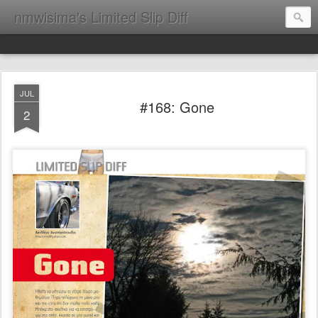
nmwisima's Limited Slip Diff
JUL
#168: Gone
2