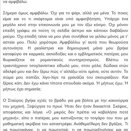
να αμφιβάλω.
Σήμερα όμως αμφιβάλω. Όχι για το ψάρι, αλλά για μένα. Το ποιος
είμαι και το τι σκέφτομαι είναι υπό αμφισβήτηση. Υπάρχει ένα
μεγάλο κενό στην επικοινωνία μου με τον έξω κόσμο. Όχι μόνον
επειδή γράφω σε τούτη τη σελίδα άσπρο και κάποιοι διαβάζουν
μαύρο. Όχι επειδή τείνει να μου γίνει συνήθεια να γελάω μόνος με τ’
αστεία μου. Πολύ χειρότερα. Αμφιβάλλω γι’ αυτά που θεωρούσα
αυτονόητα. Η ρεαλίστρια και δημιουργική μάνα μου βρήκε
καταφύγιο σε καρμικές αισιοδοξίες και ο εμβληματικός πατέρας μου
θωρακίζεται σε ρομαντικούς συντηρητισμούς. Βλέπω το
τριαντάχρονο τσογλανίστικο είδωλό μου, στον μόλις δώδεκα ετών
αδελφό μου και δεν ξέρω πώς ν’ αλλάξω ούτε εμένα, ούτε αυτόν. Το
σώμα μου σαπίζει, λίγο-λίγο τα γρανάζια του σκουριάζουν. Και
ξέρεις κάτι; Δεν έχω κάνει τίποτα σπουδαίο ακόμα. Ή μήπως έχω; Ή
μήπως έχει σημασία;
Ο Σταύρος βγήκε εχτές το βράδυ για μια βόλτα με την καινούργια
του μηχανή. Ξεψύχησε το πρωί. Ήταν δεν ήταν δεκαεπτά. Σκέψεις,
αποφάσεις και λόγια. «Ο μικρός δεν πρέπει να καβαλήσει ποτέ
μηχανή», είπε ο πατέρας μου καπνίζοντας το τσιγάρο του που με
μαθηματική ακρίβεια τον καταστρέφει. Ανάθεμα!Άκρη δεν βγάζεις. Τι
να πρωτοκάνεις, τι να πρωτοπείς, τι να πρωτοεξηγήσεις και σε