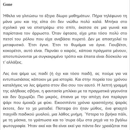
Gone
Ήθελα να γλιτώσω το έξτρα δίωρο μαθημάτων. Πήρα τηλέφωνο τη
μάνα μου και της είπα ότι δεν νιώθω πολύ καλά. Μπήκα στο
σχολικό για να επιστρέψω στο σπίτι, έκατσα σε μια γωνιά και
παρίστανα τον άρρωστο. Όταν έφτασα, είχα μπει τόσο πολύ στο
πετσί του ρόλου που είχα ανεβάσει πυρετό. Δεν με απασχολεί το
μεταφυσικό. Έτσι έγινε. Έτσι το θυμάμαι να έγινε. Γιουβέτσι,
κοκορέτσι, αυτό είναι. Περνάει ο καιρός, κάποια πράγματα μένουν,
αποτυπώνονται με συγκεκριμένο τρόπο και έπειτα είναι δύσκολο να
τ’ αλλάξεις.
Λες ένα ψέμα ως παιδί (ή όχι και τόσο παιδί), ας πούμε για να
εντυπωσιάσεις κάποιον με μια ιστορία.
K
αι στην πορεία του χρόνου
καταλήγεις να λες ψέματα στον ίδιο σου τον εαυτό. Η λεπτή γραμμή
της αλήθειας σβήνει, η φαντασία μπλέκει με τα πραγματικά γεγονότα
και δεν ξεχωρίζει. Πιο μικρός, έπιανα με την απόχη ένα περίεργο
ψάρι που έμοιαζε με φύκι. Εικοσιπέντε χρόνια ερασιτέχνης ψαράς
έκτοτε, δεν το χα ματαδεί. Πίστεψα ότι ήταν μύθος, ένα φτιαχτό
παιχνίδι παιδικού μυαλού, μια λάθος μνήμη. Ύστερα το βρήκα πάλι,
με τη μάσκα, το γράπωσα και το ‘συρα όξω στα ρηχά να το βγάλω
φωτογραφία. Ήταν εκεί και θα είναι εκεί για πάντα δεν χρειάζεται πια