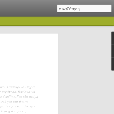
δικά. Χαμπάρι δεν πήρα
νε νωρίτερα. Βρέθηκα να
 deadline. Για μία ακόμη
ορμή για μια άτυπη
ύμαστε για να πάρουμε
λίγο χρόνο με τις