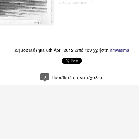
οικογένειές μας...
"
Δημοσιεύτηκε
6th April 2012
από τον χρήστη
nmwisima
0
Προσθέστε ένα σχόλιο
Μπορείτε να διαβάσετε το κείμενο
άνοντας
Click
πάνω στην εικόνα για την έντυπη μορφή
β) Πατώντας
Διαβάστε περισσότερα