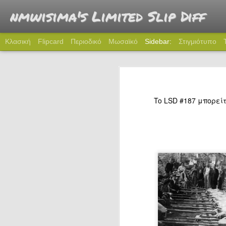
nmwisima's Limited Slip Diff
Κλασική
Flipcard
Περιοδικό
Μωσαϊκό
Sidebar:
Στιγμιότυπο
274: Πού πας ρε Καραμήτρο;
2
273: Όταν γνώρισα το Miata
To LSD #187 μπορεί
272: Time to 5
271: Γραφείο
270: Θρύλος
269: Tω αγνώστῳ παρτάκια
268: Καλά που δεν πάθαμε και τίποτα
267: Χριστούγεννα στην πόλη