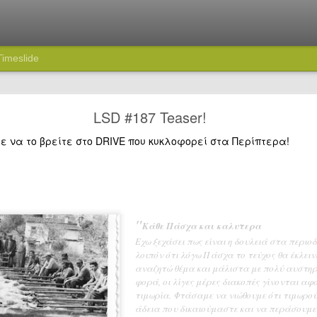
Timeslide
74: Πού πας ρε Καραμήτρο;
LSD #187 Teaser!
τε να το βρείτε στο DRIVE που κυκλοφορεί στα Περίπτερα!
"
Κάθε Πάσχα και καλυτερα
Εχω ξεχάσει πως είναι η δουλειά στα περιο
λοιπόν ότι λόγω Πάσχα το τεύχος θα έκλει
αναζητώ θέμα και μάλιστα με πολύ αυστηρό
φορά, οι λίγες μέρες διακοπές γίνονται αφ
τιμωρία. Φτάσαμε να νιώθουμε ότι τιμωρο
άδεια που δικαιούμαστε και να περάσουμε 