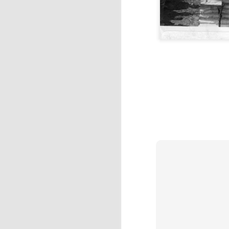
266: Πρώτο στάδιο
265: Choose life
264: Μέρα μπαίνει, μέρα βγαίνει
262: Η νέα βαρβαρότητα
263: Kαμένη γη
261:Βαρέθηκα
260: Αγοραπωλησίες
259: Περπατήστε και λίγο…
258: Τελικά;
α) Κ
257: Είναι δύσκολο να μάθεις τον ΚΟΚ