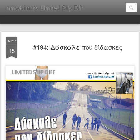
nmwisima's Limited Slip Diff
NOV
#194: Δάσκαλε που δίδασκες
15