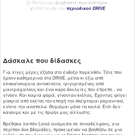
β) Πατώντας
Διαβάστε περισσότερα
γ)
Από το site του
περιοδικού DRIVE
Δάσκαλε που δίδασκες
Για λίγες μέρες έζησα στο ένδοξο παρελθόν. Τότε που
ήμουν καθημερινά στο DRIVE, μέσα κι έξω από
ολοκαίνουργια αυτοκίνητα, τριγυρισμένος από
μαντράχαλους και ένα κάρο δουλείες που έπρεπε.. να
γίνουν. Και καμιά φορά, γίνονταν κιόλας. Έχοντας φύγει
μακριά από εκείνη την εποχή την σκέφτομαι ρομαντικά,
ενίοτε την αναπολώ. Θυμάμαι μόνο τα καλά. Έτσι δεν
κάνουμε και με τις πρώην μας άλλωστε;
Βρέθηκα λοιπόν ξανά ανάμεσα σε συναδέλφους, για
περίπου δυο βδομάδες, προκειμένου να βοηθήσω σε μια