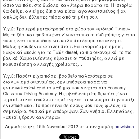
άστο να πάει στο διάολο, καλύτερα παράτα το. Η ιστορία
θα δείξει αν είχες δίκιο να είσαι αγανακτισμένος ή αν
απλώς δεν έβλεπες πέρα από τη μύτη σου.
Υ.γ.2: Τρομερή μεταστροφή στο χώρο του «ειδικού Τύπου»
Με το ζόρι και φοβισμένα γίνονται πια οι συζητήσεις για το
ποιο είναι το πιο σπορ και καλό στο δρόμο αυτοκίνητο.
Μόλις η κουβέντα φτάνει στο τι θα αγοράζαμε εμείς,
ξαφνικά ακούς για το Τάδε diesel, το πιο οικονομικό, το πιο
βολικό. Χαμαιλέοντες είμαστε οι πούστηδες, αλλά με
καθυστέρηση αλλαγής χρώματος…
Υ.γ.3: Παρότι είχα πάρει βραβείο παλαιότερα σε
διαγωνισμό οικονομίας, δεν μπόρεσα παρά να
εντυπωσιαστώ από το μάθημα που γίνεται στο Economy
Class του Driving Academy. Η εμβάθυνση στη θεωρία είναι
τεράστια και απόλυτα πειστική και τα νούμερα στην πράξη
εντυπωσιακά. Το πρότεινα σε όλους μου τους φίλους το
σεμινάριο. Φυσικά με απόρριψαν. Σαν γνήσιοι Ελληνάρες,
«αυτοί ξέρουν καλύτερα»
Δημοσιεύτηκε
15th November 2012
από τον χρήστη
nmwisima