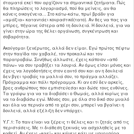
σταματά εκεί που αρχίζουν τα σημαντικά ζητήματα. Πώς
θα πληρώσεις το λογαριασμό, πού θα μείνεις, αν θα
κάνεις οικογένεια… Στο κάτω-κάτω, πρωί βράδυ για
«αμάξια» καταντάει κουραστικό(τατο). Αν θες να πας για
μπίρες, πήγαινε ύστερα από τη δουλειά. Η δουλειά, για να
γίνει στην ώρα της θέλει οργάνωση, συγκέντρωση και
σοβαρότητα.
Ακούγομαι ξενέρωτος, αλλά δεν είμαι. Εγώ πρώτος πέφτω
στην παγίδα του χαβαλέ, τον προκαλώ και τον
παρατραβάω. Συνήθως άλλωστε, έχεις κάποιον «από
πάνω» να σου τραβήξει τα λουριά. Αν όμως είσαι μόνος και
έχεις να λογοδοτήσεις στον εαυτό σου και αν η δουλειά
δεν βγει τραβάς τα μαλλιά σου, το πράγμα αλλάζει.
Πρόγραμμα και πάλι πρόγραμμα. Κι αν εσύ δεν αρκείς,
βρες ανθρώπους που εμπιστεύεσαι και δώσε τους ευθύνες.
Τα γράφω για να τα διαβάσει ο Θωμάς, αλλά κυρίως για
να τα διαβάσω εγώ. Μόνος σου, με όλα στο δικό σου μυαλό
και όλα να περνάν από το χέρι σου, μπορεί να βγαίνει η
δουλειά, αλλά εξέλιξη δεν υπάρχει.
Υ.Γ.1: Το παν είναι να ξέρεις τι θέλεις και τι ζητάς από τις
περιστάσεις. Με τι διάθεση ξεκινάς να ασχοληθείς με το
καθετί. Αν έχεις «καεί» και κάνεις κάτι με μουρμούρα,