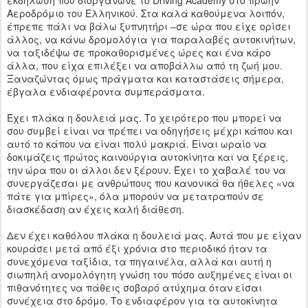
εκδήλωση που διοργάνωνε το Driving Academy στο πρώην
Αεροδρόμιο του Ελληνικού. Στα καλά καθούμενα λοιπόν,
έπρεπε πάλι να βάλω ξυπνητήρι –σε ώρα που είχε ορίσει
άλλος, να κάνω δρομολόγια για παραλαβές αυτοκινήτων,
να ταξιδέψω σε προκαθορισμένες ώρες και ένα κάρο
άλλα, που είχα επιλέξει να αποβάλλω από τη ζωή μου.
Ξαναζώντας όμως πράγματα και καταστάσεις σήμερα,
έβγαλα ενδιαφέροντα συμπεράσματα.
Έχει πλάκα η δουλειά μας. Το χειρότερο που μπορεί να
σου συμβεί είναι να πρέπει να οδηγήσεις μέχρι κάπου και
αυτό το κάπου να είναι πολύ μακριά. Είναι ωραίο να
δοκιμάζεις πρώτος καινούργια αυτοκίνητα και να ξέρεις,
την ώρα που οι άλλοι δεν ξέρουν. Έχει το χαβαλέ του να
συνεργάζεσαι με ανθρώπους που κανονικά θα ήθελες «να
πάτε για μπίρες», όλα μπορούν να μετατραπούν σε
διασκέδαση αν έχεις καλή διάθεση.
Δεν έχει καθόλου πλάκα η δουλειά μας. Αυτά που με είχαν
κουράσει μετά από έξι χρόνια στο περιοδικό ήταν τα
συνεχόμενα ταξίδια, τα πηγαινέλα, αλλά και αυτή η
σιωπηλή ανομολόγητη γνώση του πόσο αυξημένες είναι οι
πιθανότητες να πάθεις σοβαρό ατύχημα όταν είσαι
συνέχεια στο δρόμο. Το ενδιαφέρον για τα αυτοκίνητα