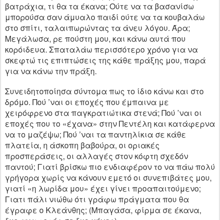
βατράχια, τι θα τα έκανα; Ούτε να τα βασανίσω
μπορούσα σαν άμυαλο παιδί ούτε να τα κουβαλάω
στο σπίτι, ταλαιπωρώντας τα άνευ λόγου. Άρα;
Μεγάλωσα, ρε πούστη μου, και κάνω αυτά που
κορόιδευα. Σπαταλάω περισσότερο χρόνο για να
σκεφτώ τις επιπτώσεις της κάθε πράξης μου, παρά
για να κάνω την πράξη.
Συνειδητοποίησα σύντομα πως το ίδιο κάνω και στο
δρόμο. Πού ’ναι οι εποχές που έμπαινα με
χειρόφρενο στα παγκρατιώτικα στενά; Πού ’ναι οι
εποχές που το «έχανα» στην Πεντέλη και κατάφερνα
να το μαζέψω; Πού ’ναι τα παντηλίκια σε κάθε
πλατεία, η άσκοπη βαβούρα, οι οριακές
προσπεράσεις, οι αλλαγές στον κόφτη σχεδόν
παντού; Γιατί βρίσκω πιο ενδιαφέρον το να πάω πολύ
γρήγορα χωρίς να κάνουν εμετό οι συνεπιβάτες μου,
γιατί «η λωρίδα μου» έχει γίνει προαπαιτούμενο;
Γιατι πάλι νιώθω ότι γράφω πράγματα που θα
έγραφε ο Κλεάνθης; (Μπαγάσα, φίρμα σε έκανα,