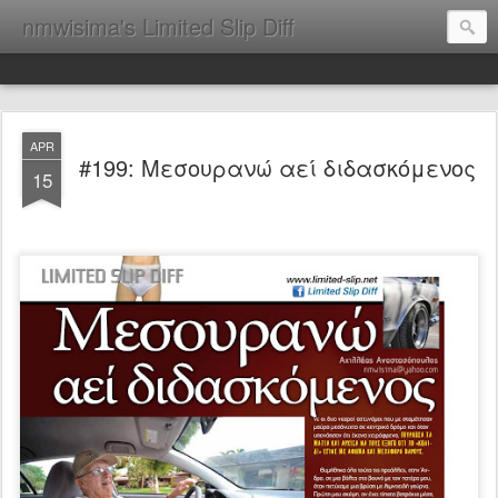
nmwisima's Limited Slip Diff
APR
#199: Μεσουρανώ αεί διδασκόμενος
15