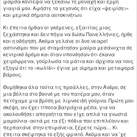
φάρσα κόντεψα να ξεκάνω τη μοναχή και έρμη
γιαγιά μου. Αφήστε το γεγονός ότι είχα «ψειρίσει»
και μερικά σήματα αυτοκινήτων.
Κι έπειτα ήρθαν οι γκόμενες, εξαιτίας μιας
ξεχάστηκα και δεν πήγα να δώσω Πανελλήνιες, ήρθε
και η οδήγηση. Ακόμα γελάνε οι δυο νεαροί
αστυνόμοι που με σταμάτησαν μαύρα μεσάνυχτα σε
κεντρικό δρόμο και όταν υπονόησαν ότι έκανα
χειρόφρενα, γούρλωσα τα μάτια και άρχισα να τους
εξηγώ ότι το «κωλίδι» έγινε με άφημα και μεταφορά
βάρους.
Θυμήθηκα όλα τούτα τις προάλλες, στην Άνδρο, σε
μια βόλτα στο βουνό με τον πατέρα μου, όταν
πετύχαμε μια βρύση με λιμν
o
ειδή γούρνα. Πρώτη μου
σκέψη, αν έχει τίποτα βατράχια μέσα, για να
ακολουθήσει απογοήττα που είχε απλά τα γνωστά
μαμούνια -αυτά με τα έξι πόδια που επιπλέουν και
περπατάνε στην επιφάνεια, ξέρετε τώρα… Κι
έπειτα σκέφτηκα το εξής φρικτό. Ακόμα και να ’χε