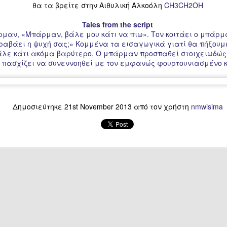
θα τα βρείτε στην Αιθυλική Αλκοόλη
CH3CH2OH
Tales from the script
ρμαν, «Μπάρμαν, βάλε μου κάτι να πιω». Τον κοιτάει ο μπάρμ
ι τραβάει η ψυχή σας;» Κομμένα τα εισαγωγικά γιατί θα πήξουμ
βάλε κάτι ακόμα βαρύτερο. Ο μπάρμαν προσπαθεί στοιχειωδώς 
, πασχίζει να συνεννοηθεί με τον εμφανώς φουρτουνιασμένο κύ
Δημοσιεύτηκε
21st November 2013
από τον χρήστη
nmwisima
Μπορείτε να διαβάσετε το κείμενο
άνοντας
Click
πάνω στην εικόνα για την έντυπη μορφή
β) Πατώντας
Διαβάστε περισσότερα