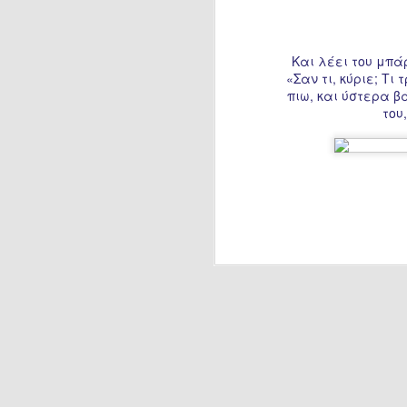
266: Πρώτο στάδιο
Και λέει του μπά
265: Choose life
«Σαν τι, κύριε; Τ
πιω, και ύστερα 
του
264: Μέρα μπαίνει, μέρα βγαίνει
262: Η νέα βαρβαρότητα
263: Kαμένη γη
261:Βαρέθηκα
260: Αγοραπωλησίες
259: Περπατήστε και λίγο…
258: Τελικά;
α) Κ
257: Είναι δύσκολο να μάθεις τον ΚΟΚ