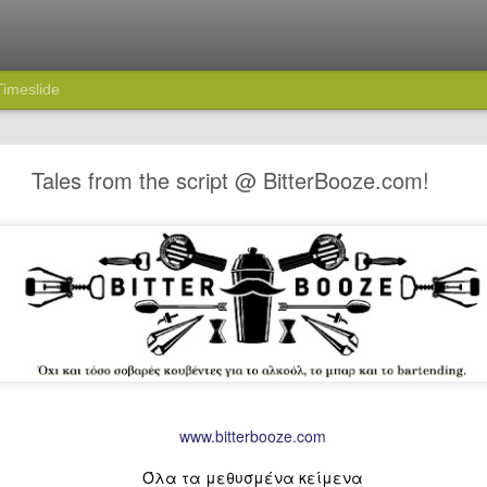
Timeslide
74: Πού πας ρε Καραμήτρο;
Tales from the script @ BitterBooze.com!
www.bitterbooze.com
Όλα τα μεθυσμένα κείμενα