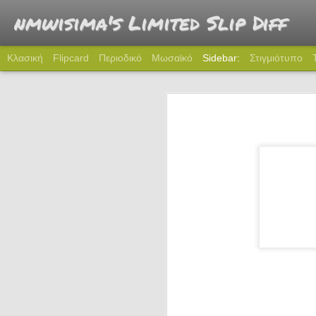
nmwisima's Limited Slip Diff
Κλασική
Flipcard
Περιοδικό
Μωσαϊκό
Sidebar:
Στιγμιότυπο
274: Πού πας ρε Καραμήτρο;
2
273: Όταν γνώρισα το Miata
272: Time to 5
271: Γραφείο
270: Θρύλος
269: Tω αγνώστῳ παρτάκια
268: Καλά που δεν πάθαμε και τίποτα
267: Χριστούγεννα στην πόλη