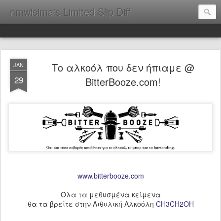
nmwisima's Limited Slip Diff
Το αλκοόλ που δεν ήπιαμε @
JAN
29
BitterBooze.com!
www.bitterbooze.com
Όλα τα μεθυσμένα κείμενα
θα τα βρείτε στην Αιθυλική Αλκοόλη
CH3CH2OH