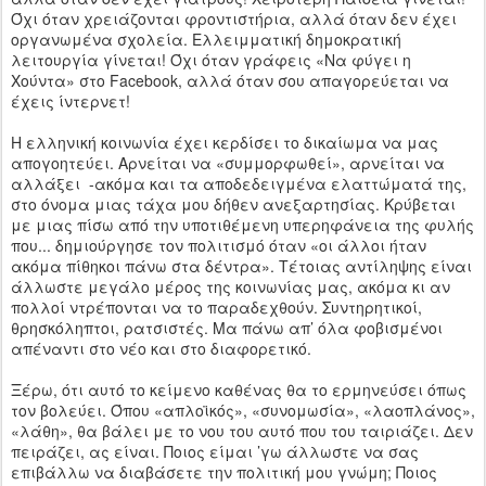
Όχι όταν χρειάζονται φροντιστήρια, αλλά όταν δεν έχει
οργανωμένα σχολεία. Ελλειμματική δημοκρατική
λειτουργία γίνεται! Όχι όταν γράφεις «Να φύγει η
Χούντα» στο Facebook, αλλά όταν σου απαγορεύεται να
έχεις ίντερνετ!
Η ελληνική κοινωνία έχει κερδίσει το δικαίωμα να μας
απογοητεύει. Αρνείται να «συμμορφωθεί», αρνείται να
αλλάξει
-ακόμα και τα αποδεδειγμένα ελαττώματά της,
στο όνομα μιας τάχα μου δήθεν ανεξαρτησίας. Κρύβεται
με μιας πίσω από την υποτιθέμενη υπερηφάνεια της φυλής
που... δημιούργησε τον πολιτισμό όταν «οι άλλοι ήταν
ακόμα πίθηκοι πάνω στα δέντρα». Τέτοιας αντίληψης είναι
άλλωστε μεγάλο μέρος της κοινωνίας μας, ακόμα κι αν
πολλοί ντρέπονται να το παραδεχθούν. Συντηρητικοί,
θρησκόληπτοι, ρατσιστές. Μα πάνω απ’ όλα φοβισμένοι
απέναντι στο νέο και στο διαφορετικό.
Ξέρω, ότι αυτό το κείμενο καθένας θα το ερμηνεύσει όπως
τον βολεύει. Όπου «απλοϊκός», «συνομωσία», «λαοπλάνος»,
«λάθη», θα βάλει με το νου του αυτό που του ταιριάζει. Δεν
πειράζει, ας είναι. Ποιος είμαι ’γω άλλωστε να σας
επιβάλλω να διαβάσετε την πολιτική μου γνώμη; Ποιος