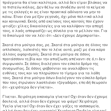
πράγματα θα είναι καλύτερα, αλλά δεν είμαι βλάκας να
το πιστεύω κιόλας. Δεν θέλω να συνδέσω αυτό το κείμενο
με τις εκλογές κι ας είναι πρακτικά αδύνατο να μην το
κάνω. Είναι ένα μείζον γεγονός, όχι μόνο πολιτικό αλλά
και κοινωνικό. Εκτός από εκείνους τους κουτούς που έχουν
φτιάξει χίλιες δικαιολογίες για να καλύψουν την αποχή
τους, ο λαός αποφασίζει ως σύνολο για το μέλλον του. Για
το δικαίωμά του να λέει ότι «Δεν έχουμε Δημοκρατία».
Σκατά στα μούτρα σας, ρε. Σκατά στα μούτρα σε όλους του
απλοϊκούς, λαϊκιστές που το λένε αυτό, μαζί με ένα κάρο
άλλους αφορισμούς. Σκατά στα μούτρα σε όσους
προτάσσουν τη βία και την απαξίωση απέναντι σε ό,τι δεν
συμφωνούν. Σε όσους διαλέγουν τον εύκολο δρόμο της
συνομωσίας. Σε όσους φοβούνται να αναλάβουν τις
ευθύνες τους και να πληρώσουν το τίμημα για τα λάθη
τους. Σκατά στα μούτρα όσων διαλέγουν τον εύκολο δρόμο
που τους στρώνουν λαοπλάνοι τζογαδόροι, επειδή θεωρούν
ότι «χειρότερα δεν γίνεται».
Γίνεται. Χειρότερη οικονομία γίνεται! Όχι όταν δεν έχουμε
δουλειά, αλλά όταν δεν έχουμε να φάμε! Χειρότερη
Υγεία γίνεται! Όχι όταν δεν έχει γάζες το νοσοκομείο,
αλλά όταν δεν έχει γιατρούς! Χειρότερη Παιδεία γίνεται!