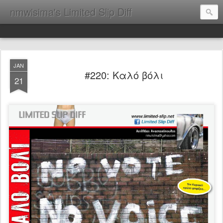
nmwisima's Limited Slip Diff
JAN
#220: Καλό βόλι
21