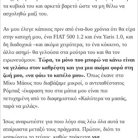
τα κυβικά του και αρκετά βαρετό ώστε να μη θέλω να
ασχοληθώ μαζί του.
Αν μου έλεγε κάποιος πριν από ένα-δυο χρόνια ότι θα είχα
στην κατοχή μου, ένα FIAT 500 1.2 και ένα Yaris 1.0, και
δη διαδοχικά –και ακόμα χειρότερα, το ένα κόκκινο, το
άλλο ασημί- θα γελούσα στα μούτρα του και θα τον
ειρωνευόμουν.
Τώρα, το μόνο που μπορώ να κάνω είναι
να γελάσω στον καθρέφτη και για μια ακόμα φορά στη
ζωή μου, «να φάω το καπέλο μου».
Όπως έκανε στο
Μίκυ Μάους που διαβάζαμε μικροί, ο αντιπαθέστατος
Ρόμπαξ -έκφραση που στα μάτια μου είναι πιο
πετυχημένη από το διαφημιστικό «Καλύτερα να μασάς,
παρά να μιλάς».
Ίσως αναρωτιέστε για ποιο λόγο σας λέω όλα αυτά τα
αταίριαστα μεταξύ τους πράγματα. Πρώτον, διότι το
«σηκώνει» το τεύχος, καθώς πρόκειται
για