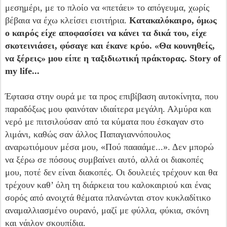
μεσημέρι, με το πλοίο να «πετάει» το απόγευμα, χωρίς
βέβαια να έχω κλείσει εισιτήρια.
Κατακαλόκαιρο, όμως
ο καιρός είχε αποφασίσει να κάνει τα δικά του, είχε
σκοτεινιάσει, φύσαγε και έκανε κρύο. «Θα κουνηθείς,
να ξέρεις» μου είπε η ταξιδιωτική πράκτορας. Story of
my life...
Έφτασα στην ουρά με τα προς επιβίβαση αυτοκίνητα, που
παραδόξως μου φαινόταν ιδιαίτερα μεγάλη. Αλμύρα και
νερό με πιτσιλούσαν από τα κύματα που έσκαγαν στο
λιμάνι, καθώς σαν άλλος Παπαγιαννόπουλος
αναρωτιόμουν μέσα μου, «Πού παααάμε...». Δεν μπορώ
να ξέρω σε πόσους συμβαίνει αυτό, αλλά οι διακοπές
μου, ποτέ δεν είναι διακοπές. Οι δουλειές τρέχουν και θα
τρέχουν καθ’ όλη τη διάρκεια του καλοκαιριού και ένας
σορός από ανοιχτά θέματα πλανώνται στον κυκλαδίτικο
αναμαλλιασμένο ουρανό, μαζί με φύλλα, φύκια, σκόνη
και νάιλον σκουπίδια.