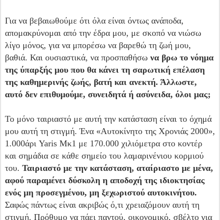
Για να βεβαιωθούμε ότι όλα είναι όντως ανάποδα,
απομακρύνομαι από την έδρα μου, με σκοπό να νιώσω
λίγο μόνος, για να μπορέσω να βαρεθώ τη ζωή μου,
βαθιά. Και ουσιαστικά, να προσπαθήσω
να βρω το νόημα
της ύπαρξής μου που θα κάνει τη σαρωτική επέλαση
της καθημερινής ζωής, βατή και ανεκτή. Άλλωστε,
αυτό δεν επιθυμούμε, συνειδητά ή ασύνειδα, όλοι μας;
Το μόνο ταιριαστό με αυτή την κατάσταση είναι το όχημά
μου αυτή τη στιγμή. Ένα «Αυτοκίνητο της Χρονιάς 2000»,
1.000άρι Yaris Μκ1 με 170.000 χιλιόμετρα στο κοντέρ
και σημάδια σε κάθε σημείο του λαμαρινένιου κορμιού
του.
Ταιριαστό με την κατάσταση, αταίριαστο με μένα,
αφού παραμένει δύσκολη η αποδοχή της ιδιοκτησίας
ενός μη προσεγμένου, μη ξεχωριστού αυτοκινήτου.
Σαφώς πάντως είναι ακριβώς ό,τι χρειαζόμουν αυτή τη
στιγμή. Πρόθυμο να πάει παντού, οικονομικό, σβέλτο για