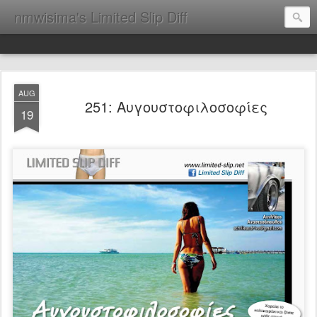
nmwisima's Limited Slip Diff
AUG
251: Αυγουστοφιλοσοφίες
19