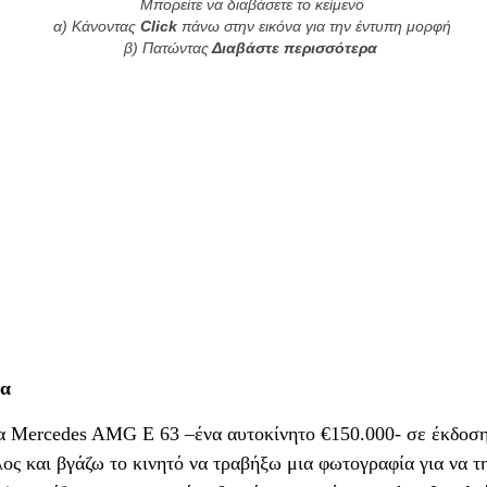
Μπορείτε να διαβάσετε το κείμενο
α) Κάνοντας
Click
πάνω στην εικόνα για την έντυπη μορφή
β) Πατώντας
Διαβάστε περισσότερα
έχω σκεφτεί σε ποιο θέμα αναφέρεται. Συνειδητοποί
τα
λέξω ένα θέμα στην τύχη και να ταιριάζει μια χαρά μ
α Mercedes AMG E 63 –ένα αυτοκίνητο €150.000- σε έκδοσ
ροχη χώρα ζούμε. Έπειτα σκέφτηκα ότι με τέτοιο τίτλ
ος και βγάζω το κινητό να τραβήξω μια φωτογραφία για να τ
 Slip Diff θα γίνει ένα ανάθεμα για τα κακώς κείμεν