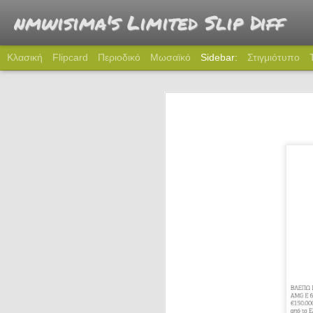
nmwisima's Limited Slip Diff
Κλασική
Flipcard
Περιοδικό
Μωσαϊκό
Sidebar:
Στιγμιότυπο
274: Πού πας ρε Καραμήτρο;
2
273: Όταν γνώρισα το Miata
272: Time to 5
271: Γραφείο
270: Θρύλος
269: Tω αγνώστῳ παρτάκια
268: Καλά που δεν πάθαμε και τίποτα
267: Χριστούγεννα στην πόλη