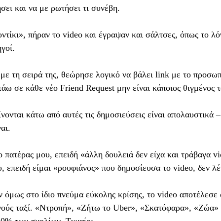
σει και να με ρωτήσει τι συνέβη.
 ξεχνάμε τα βασικά. Σε ποιο κόσμο ζούμε, χρονικά,
. Ποιος κόσμος μας δίνει τη δυνατότητα να ζούμε ό
τίκι», πήραν το video και έγραψαν και σάλτσες, όπως το λό
η μεγαλύτερη ειρηνική περίοδο της ιστορίας. Ποιος 
γοί.
χουν και τελικά μας παρέχει την πιθανότητα να απο
 ή και όχι.
 με τη σειρά της, θεώρησε λογικό να βάλει link με το προσω
τάω σε κάθε νέο Friend Request μην είναι κάποιος θιγμένος 
αστε κριτικοί απέναντι στον κόσμο αυτόν που ζούμε
ίνονται κάτω από αυτές τις δημοσιεύσεις είναι απολαυστικά –
ιαρκώς ότι είναι αυτός ακριβώς ο κόσμος που μας επ
αι.
ικές και θεμελιώδεις αρχές ελευθερίας και ισότητας π
ε λοιπόν τα βασικά, μπας και μπορέσουμε να τα εκτ
ο πατέρας μου, επειδή «άλλη δουλειά δεν είχα και τράβαγα vid
εύτηκε
4th November 2019
από τον χρήστη
nmwisima
, επειδή είμαι «ρουφιάνος» που δημοσίευσα το video, δεν λέ
ν όμως στο ίδιο πνεύμα εύκολης κρίσης, το video αποτέλεσε
0
Προσθέστε ένα σχόλιο
ηγούς ταξί. «Ντροπή», «Ζήτω το Uber», «Σκατόφαρα», «Ζώα» 