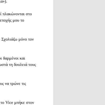
α»).
οί πλακώνονται στο
», δεν
 εποχής μου το
άχνω να
υ νέου
κά, αλλά
. Σχολιάζω μόνο τον
όπως έχω
ι δαρμένοι και
χρόνος
ωστά τη δουλειά τους
ο πρωί,
υς να τρώνε τις
απώ και
κάποια
 το Vice μπήκε στον