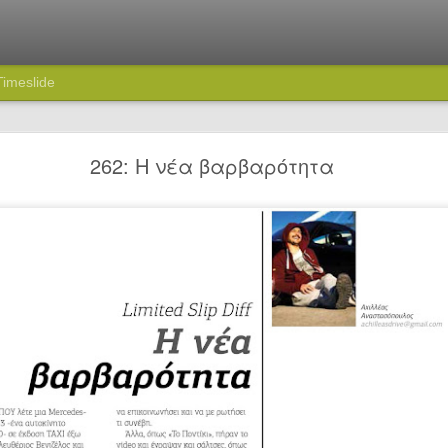
Timeslide
74: Πού πας ρε Καραμήτρο;
262: Η νέα βαρβαρότητα