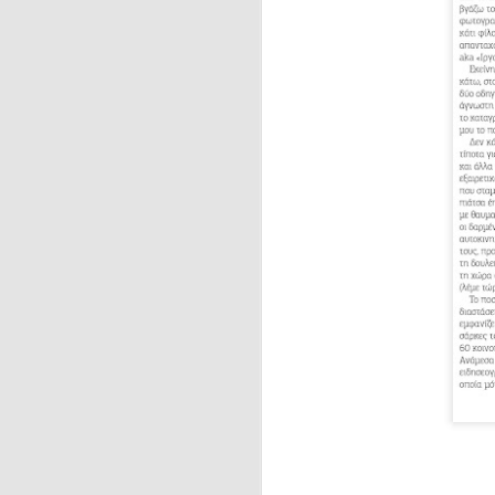
266: Πρώτο στάδιο
265: Choose life
264: Μέρα μπαίνει, μέρα βγαίνει
262: Η νέα βαρβαρότητα
263: Kαμένη γη
261:Βαρέθηκα
260: Αγοραπωλησίες
259: Περπατήστε και λίγο…
258: Τελικά;
α) Κ
257: Είναι δύσκολο να μάθεις τον ΚΟΚ