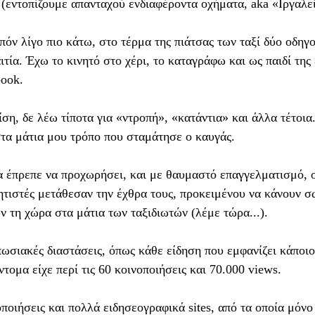
 (εντοπίζουμε απανταχού ενδιαφέροντα οχήματα, aka «Ιργαλεί
πόν λίγο πιο κάτω, στο τέρμα της πιάτσας των ταξί δύο οδηγ
η στήλη του Αυγούστου αυτή που είναι η «αισιόδοξη
ιτία. Έχω το κινητό στο χέρι, το καταγράφω και ως παιδί της
 να γκρινιάξω. Άλλωστε, στην προσωπική μου ζωή ψ
ook.
τυχισμένος –τόσο όσο ένιωσα πίσω από το τιμόνι το
α. Συν τοις άλλοις, το κείμενο γράφεται προεκλογι
ση, δε λέω τίποτα για «ντροπή», «κατάντια» και άλλα τέτοια
κά, οπότε δεν έχει νόημα να εκθέσω την άποψή μου 
στα μάτια μου τρόπο που σταμάτησε ο καυγάς.
α, όχι ο κάφρος).
 έπρεπε να προχωρήσει, και με θαυμαστό επαγγελματισμό, ο
 ότι δεν τα καταφέρνω να είμαι ευτυχισμένος και ο 
τιστές μετάθεσαν την έχθρα τους, προκειμένου να κάνουν σ
ν τη χώρα στα μάτια των ταξιδιωτών (λέμε τώρα...).
νω, επειδή ξεχνάω διαρκώς τα βασικά: Όσο ξυπνάω τ
η θέση από πολλούς. Αν διατηρώ τις βασικότερες των
ωσιακές διαστάσεις, όπως κάθε είδηση που εμφανίζει κάποιο
ν, είμαι καλά. Αν έχω κοντά μου ανθρώπους που αγ
ντομα είχε περί τις 60 κοινοποιήσεις και 70.000 views.
λά. Αν έχω και να φάω, είμαι τυχερός, κι αν έχω και 
 που χρειάζομαι, είμαι πολύ τυχερός.
ποιήσεις και πολλά ειδησεογραφικά sites, από τα οποία μόνο