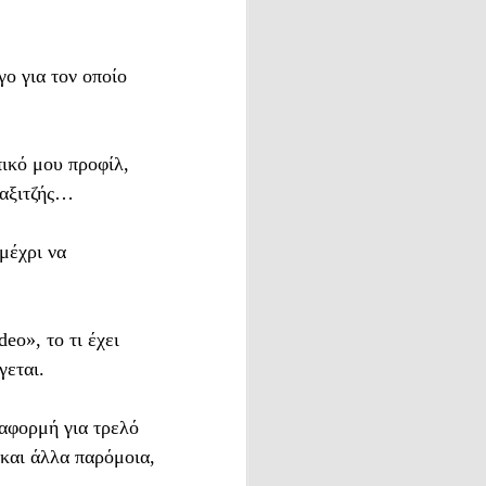
πως
γο για τον οποίο
κόσμος
κτήσουμε
πικό μου προφίλ,
ταξιτζής…
. Καλό
μέχρι να
ιτρέπει
ου έχει
ιμήσουμε.
eo», το τι έχει
γεται.
 αφορμή για τρελό
και άλλα παρόμοια,