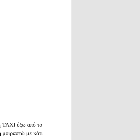
ησα στη
ε αυτόν
η TAXI έξω από το
ο, για
η μοιραστώ με κάτι
α και