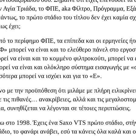
ην Αγία Τριάδα, το ΦΠΕ,
aka
Φίλτρο, Πρόγραμμα, Εξά
άντως, το πρώτο στάδιο του τίτλου δεν έχει καμία σχ
η στήλη του Αυγούστου αυτή που είναι η «αισιόδοξη
ως έχει;
 να γκρινιάξω. Άλλωστε, στην προσωπική μου ζωή ψ
τυχισμένος –τόσο όσο ένιωσα πίσω από το τιμόνι το
τό το περίφημο ΦΠΕ, τα επίπεδα και οι ερμηνείες ήτ
α. Συν τοις άλλοις, το κείμενο γράφεται προεκλογι
«Φ» μπορεί να είναι και το ελεύθερο πάνελ στο εργο
κά, οπότε δεν έχει νόημα να εκθέσω την άποψή μου 
ρεί να είναι και το κομμένο φιλτροκούτι, μπορεί να 
α, όχι ο κάφρος).
ορεί να είναι και ολόκληρο σύστημα εισαγωγής με «
ότερα μπορεί να ισχύει και για το «Ε».
 ότι δεν τα καταφέρνω να είμαι ευτυχισμένος και ο 
νο με την προϋπόθεση ότι μιλάμε με πλήρη ειλικρίνε
νω, επειδή ξεχνάω διαρκώς τα βασικά: Όσο ξυπνάω τ
 τις πιθανές… ανακρίβειες, αλλά και τις μεγαλοστομ
η θέση από πολλούς. Αν διατηρώ τις βασικότερες των
, συνηθίζεται να λέγονται σε τέτοιες περιπτώσεις.
ν, είμαι καλά. Αν έχω κοντά μου ανθρώπους που αγ
λά. Αν έχω και να φάω, είμαι τυχερός, κι αν έχω και 
ω στο 1998. Έχεις ένα
Saxo
VTS
πρώτο στάδιο, στή
 που χρειάζομαι, είμαι πολύ τυχερός.
διο, το φανάρι ανάβει, εσύ τα κάνεις όλα καλά και 