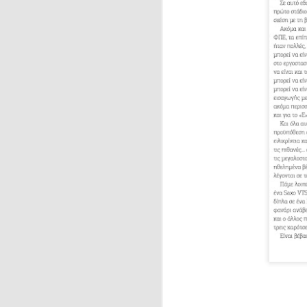
266: Πρώτο στάδιο
265: Choose life
264: Μέρα μπαίνει, μέρα βγαίνει
262: Η νέα βαρβαρότητα
263: Kαμένη γη
261:Βαρέθηκα
260: Αγοραπωλησίες
259: Περπατήστε και λίγο…
258: Τελικά;
α) Κ
257: Είναι δύσκολο να μάθεις τον ΚΟΚ