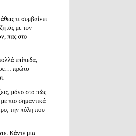
πως
άθεις τι συμβαίνει
κόσμος
υζητάς με τον
κτήσουμε
ον, πας στο
πολλά επίπεδα,
. Καλό
ι σε… πρώτο
ιτρέπει
ι.
ου έχει
ιμήσουμε.
εις, μόνο στο πώς
 με πιο σημαντικά
ερο, την πόλη που
στε. Κάντε μια