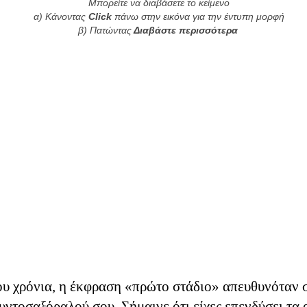
Μπορείτε να διαβάσετε το κείμενο
α) Κάνοντας
Click
πάνω στην εικόνα για την έντυπη μορφή
β) Πατώντας
Διαβάστε περισσότερα
έχω σκεφτεί σε ποιο θέμα αναφέρεται. Συνειδητοποί
λέξω ένα θέμα στην τύχη και να ταιριάζει μια χαρά μ
ροχη χώρα ζούμε. Έπειτα σκέφτηκα ότι με τέτοιο τίτλ
ου χρόνια, η έκφραση «πρώτο στάδιο» απευθυνόταν 
 Slip Diff θα γίνει ένα ανάθεμα για τα κακώς κείμεν
υντοσαξόραλού σου. Σήμαινε ότι είχες επενδύσει τα