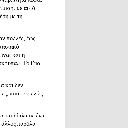
τμιση. Σε αυτό
έση με τη
», δεν
άχνω να
υ νέου
αν πολλές, έως
κά, αλλά
στασιακό
όπως έχω
είναι και η
σκούπα». Το ίδιο
χρόνος
ια και δεν
ο πρωί,
ίες, που –εντελώς
απώ και
κάποια
νεσαι δίπλα σε ένα
ο άλλος παρόλα