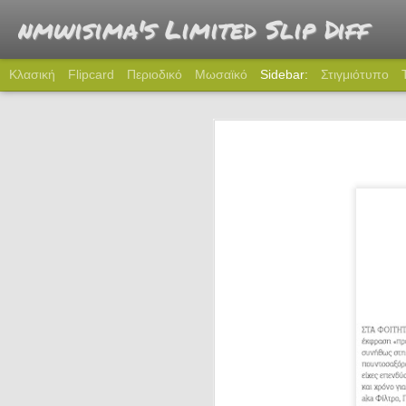
nmwisima's Limited Slip Diff
Κλασική
Flipcard
Περιοδικό
Μωσαϊκό
Sidebar:
Στιγμιότυπο
274: Πού πας ρε Καραμήτρο;
2
273: Όταν γνώρισα το Miata
272: Time to 5
271: Γραφείο
270: Θρύλος
269: Tω αγνώστῳ παρτάκια
268: Καλά που δεν πάθαμε και τίποτα
267: Χριστούγεννα στην πόλη