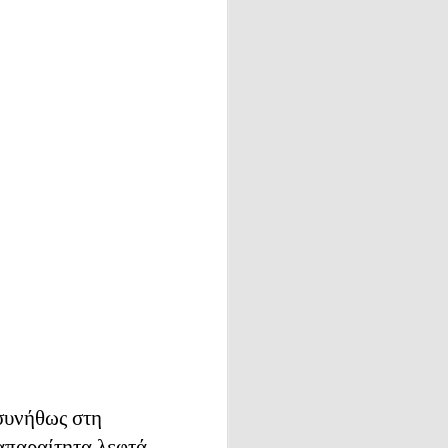
ησα στη
ε αυτόν
ο, για
συνήθως στη
α και
 απαραίτητα λεφτά