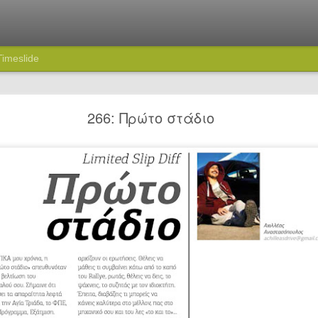
Timeslide
74: Πού πας ρε Καραμήτρο;
266: Πρώτο στάδιο