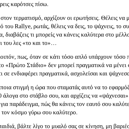
ρεις καρότσες πίσω.
 ξεχνάμε τα βασικά. Σε ποιο κόσμο ζούμε, χρονικά,
. Ποιος κόσμος μας δίνει τη δυνατότητα να ζούμε ό
 στον τερματισμό, αρχίζουν οι ερωτήσεις. Θέλεις να μ
η μεγαλύτερη ειρηνική περίοδο της ιστορίας. Ποιος 
πό του
Rallye
, ρωτάς, θέλεις να δεις, το ψάχνεις, το σ
χουν και τελικά μας παρέχει την πιθανότητα να απο
α, διαβάζεις τι μπορείς να κάνεις καλύτερα στο μέλλ
 ή και όχι.
ι του λες «το και το»…
οιπόν, πως, όταν σε κάτι τόσο απλό υπάρχουν τόσο 
αστε κριτικοί απέναντι στον κόσμο αυτόν που ζούμε
το «Πρώτο Στάδιο» δεν μπορεί πραγματικά να μένε
ιαρκώς ότι είναι αυτός ακριβώς ο κόσμος που μας επ
ι σε ενδιαφέρει πραγματικά, ασχολείσαι και ψάχνεσα
ικές και θεμελιώδεις αρχές ελευθερίας και ισότητας π
ε λοιπόν τα βασικά, μπας και μπορέσουμε να τα εκτ
ποια στιγμή η ώρα που σταματάς αυτό να το εφαρμόζ
εύτηκε
4th November 2019
από τον χρήστη
nmwisima
0 άλογα στο στάβλο σου, και αρχίζεις να «ψάχνεσαι»
για παράδειγμα, πώς θα κάνεις τον εαυτό σου καλύτ
, τον κόσμο γύρω σου καλύτερο.
0
Προσθέστε ένα σχόλιο
αιδιά, βάλτε λίγο το μυαλό σας σε κίνηση, μη βαριέ