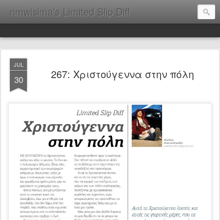
nmwisima's Limited Slip Diff
JUL
267: Χριστούγεννα στην πόλη
30