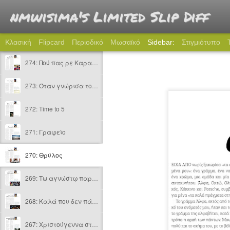
nmwisima's Limited Slip Diff
Κλασική
Flipcard
Περιοδικό
Μωσαϊκό
Sidebar:
Στιγμιότυπο
274: Πού πας ρε Καραμήτρο;
273: Όταν γνώρισα το Miata
272: Time to 5
271: Γραφείο
270: Θρύλος
269: Tω αγνώστῳ παρτάκια
268: Καλά που δεν πάθαμε και τίποτα
267: Χριστούγεννα στην πόλη