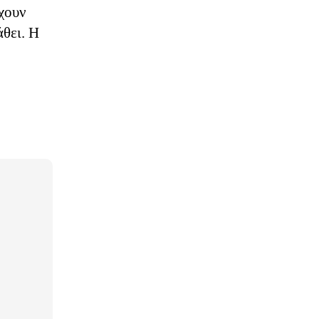
έχουν
άθει. Η