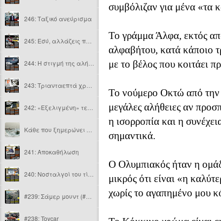
συμβόλιζαν για μένα «τα 
246: Ταξικό ανεύρισμα
Το γράμμα Άλφα, εκτός απ
245: Εσύ, αλλάζεις προς το καλύτερο;
αλφαβήτου, κατά κάποιο τ
με το βέλος που κοιτάει πρ
244: Η στιγμή της αλήθειας
243: Τριανταεπτά χρόνια φαγούρα
Το νούμερο Οκτώ από την 
μεγάλες αλήθειες αν προσ
242: «Εξελιγμένη» τετρακίνηση
η ισορροπία και η συνέχεια
Κάθε που ξημερώνει μέρα
σημαντικά.
241: Αποκαθήλωση
Ο Ολυμπιακός ήταν η ομάδ
240: Νοσταλγοί του τίποτα
μικρός ότι είναι «η καλύτ
χωρίς το αγαπημένο μου κό
#239: Σάμερ μουντ (#νοτ)
#238: Toycar