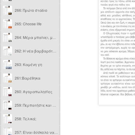
266: Πρώτο στάδιο
265: Choose life
264: Μέρα μπαίνει, μέρα βγαίνει
262: Η νέα βαρβαρότητα
263: Kαμένη γη
261:Βαρέθηκα
260: Αγοραπωλησίες
259: Περπατήστε και λίγο…
258: Τελικά;
257: Είναι δύσκολο να μάθεις τον ΚΟΚ