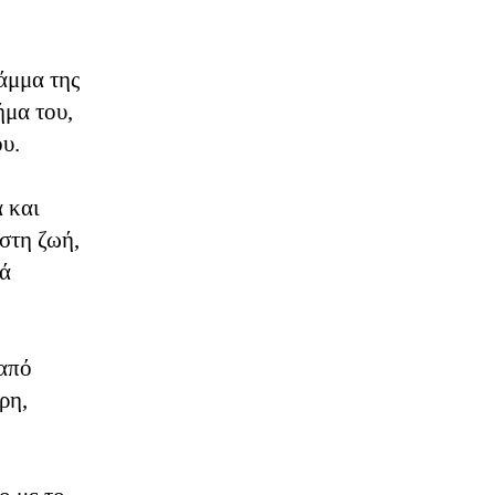
άμμα της
ήμα του,
ου.
 και
στη ζωή,
κά
 από
ρη,