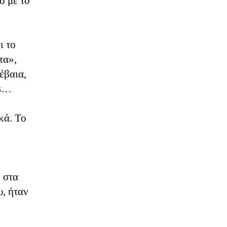
ο με το
ι το
τα»,
έβαια,
0s…
κά. Το
 στα
υ, ήταν