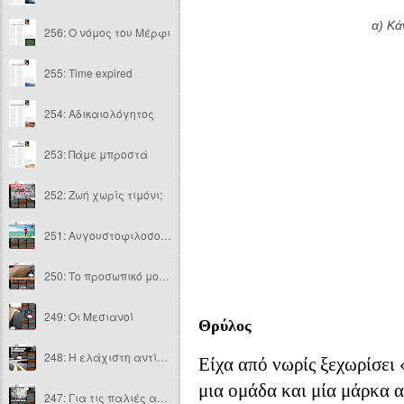
α) Κ
256: Ο νόμος του Μέρφι
255: Time expired
254: Αδικαιολόγητος
253: Πάμε μπροστά
252: Ζωή χωρίς τιμόνι;
251: Αυγουστοφιλοσοφίες
250: Το προσωπικό μου όχημα
249: Οι Μεσιανοί
Θρύλος
248: Η ελάχιστη αντίσταση
Είχα από νωρίς ξεχωρίσει
μια ομάδα και μία μάρκα 
247: Για τις παλιές αγάπες...