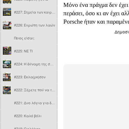
Μόνο ένα πράγμα δεν έχει
#227: Σημεία των καιρών
περάσει, όσο κι αν έχει αλ
Porsche ήταν και παραμένε
#226: Ευρώπη των λαών
Δημοσ
Ποιος είσαι;
#225: NE TI
#224: Η δύναμη της συνήθειας
#223: Έκλα(ρκ)σον
#222: Ξέρετε πού να το βάλετε, ε;
#221: Δυο λόγια για δυο τροχούς
#220: Καλό βόλι
#219: O κλέψας