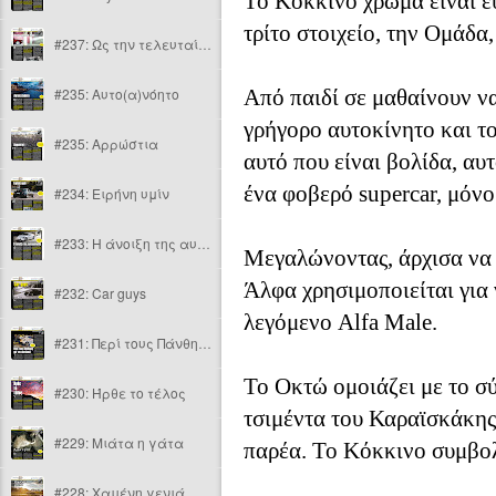
Το Κόκκινο χρώμα είναι ε
τρίτο στοιχείο, την Ομάδα
#237: Ως την τελευταία ανάσα
#235: Αυτο(α)νόητο
Από παιδί σε μαθαίνουν να
γρήγορο αυτοκίνητο και το
#235: Αρρώστια
αυτό που είναι βολίδα, αυτ
ένα φοβερό supercar, μόνο
#234: Ειρήνη υμίν
#233: Η άνοιξη της αυτοκίνησης
Μεγαλώνοντας, άρχισα να 
Άλφα χρησιμοποιείται για 
#232: Car guys
λεγόμενο Alfa Male.
#231: Περί τους Πάνθηρες και την αυτοδικία
Το Οκτώ ομοιάζει με το σύ
#230: Ήρθε το τέλος
τσιμέντα του Καραϊσκάκης 
#229: Μιάτα η γάτα
παρέα. Το Κόκκινο συμβολί
#228: Χαμένη γενιά